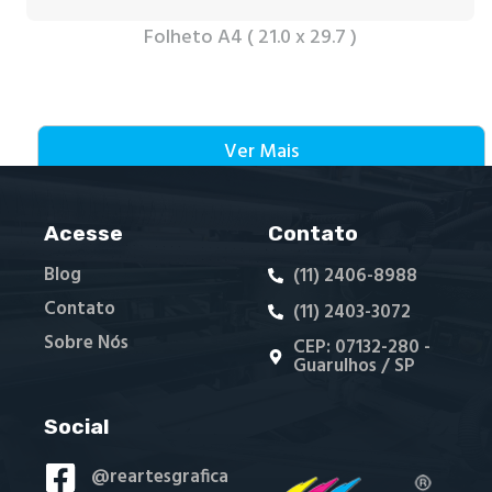
Folheto A4 ( 21.0 x 29.7 )
Ver Mais
Acesse
Contato
Blog
(11) 2406-8988
Contato
(11) 2403-3072
Sobre Nós
CEP: 07132-280 -
Guarulhos / SP
Social
@reartesgrafica