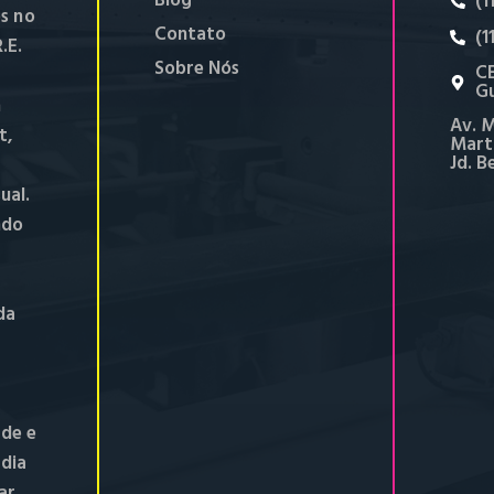
Blog
(1
s no
Contato
(1
.E.
Sobre Nós
CE
Gu
m
Av. M
t,
Marti
Jd. B
ual.
ndo
da
de e
 dia
ar