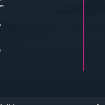
tes
s
o