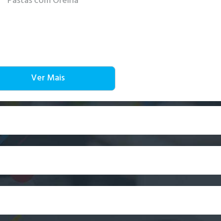
Pastas com Orelha
Ver Mais