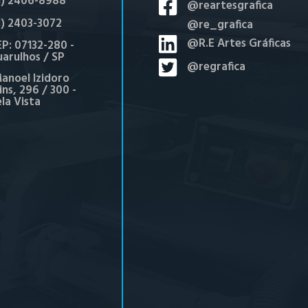
1) 2406-8988
@reartesgrafica
1) 2403-3072
@re_grafica
@R.E Artes Gráficas
P: 07132-280 -
arulhos / SP
@regrafica
anoel Izidoro
ns, 296 / 300 -
ela Vista