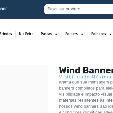
-8988
Brindes
Kit Feira
Pastas
Folders
Folhetos
Wind Banne
Visibilidade Máxim
aranta que sua mensagem po
banners completos para eleiç
visibilidade e impacto visu
materiais resistentes às int
nossos wind banners são ide
e condições climáticas adve