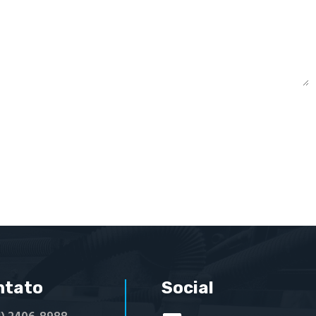
ntato
Social