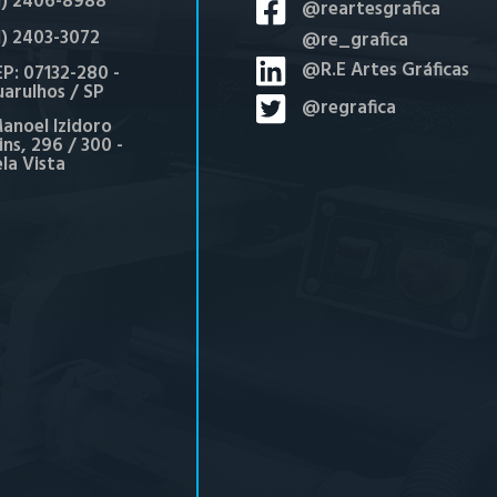
1) 2406-8988
@reartesgrafica
1) 2403-3072
@re_grafica
@R.E Artes Gráficas
P: 07132-280 -
arulhos / SP
@regrafica
anoel Izidoro
ns, 296 / 300 -
ela Vista