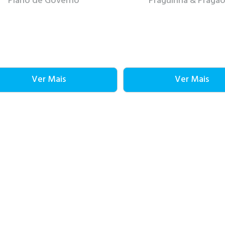
Plano de Governo
Praguinha & Pragã
Ver Mais
Ver Mais