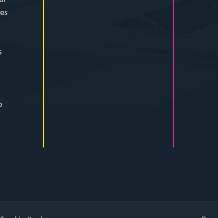
tes
s
o