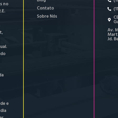
Blog
(1
s no
Contato
(1
.E.
Sobre Nós
CE
Gu
m
Av. M
t,
Marti
Jd. B
ual.
ndo
da
de e
 dia
ar