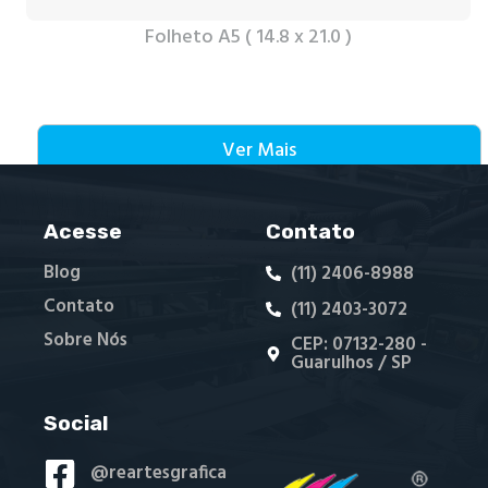
Folheto A5 ( 14.8 x 21.0 )
Ver Mais
Acesse
Contato
Blog
(11) 2406-8988
Contato
(11) 2403-3072
Sobre Nós
CEP: 07132-280 -
Guarulhos / SP
Social
@reartesgrafica