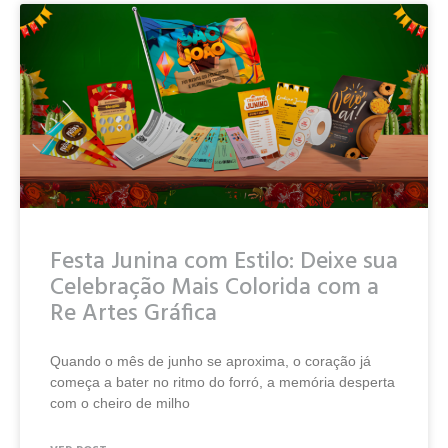
Festa Junina com Estilo: Deixe sua
Celebração Mais Colorida com a
Re Artes Gráfica
Quando o mês de junho se aproxima, o coração já
começa a bater no ritmo do forró, a memória desperta
com o cheiro de milho