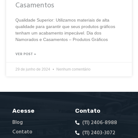
Casamentos
Qualidade Superior: Utilizamos materiais de alta
qualidade para garantir que seus produtos gráficos
tenham um acabamento impecável. Dia dos
Namorados e Casamentos – Produtos Gráficos
VER POST »
29 de junho de 2024
Nenhum comentário
Acesse
Contato
Blog
(11) 2406-8988
Contato
(11) 2403-3072