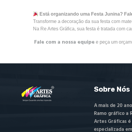
Está organizando uma Festa Junina? Fal
Transforme a decoração da sua festa com materi
Na Re Artes Gráfica, sua festa é tratada com ca
Fale com a nossa equipe
e peça um orçame
Sobre Nós
A mais de 20 ano
Ramo gráfico a R
Artes Gráficas é
especializada e