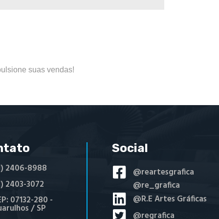
ulsione suas vendas!
ntato
Social
1) 2406-8988
@reartesgrafica
1) 2403-3072
@re_grafica
@R.E Artes Gráficas
P: 07132-280 -
arulhos / SP
@regrafica