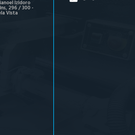
anoel Izidoro
ns, 296 / 300 -
ela Vista