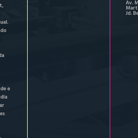
Av. M
t,
Marti
Jd. B
ual.
ndo
da
de e
 dia
ar
tes