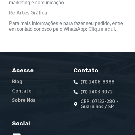
marketing e comunicação.
Re Artes Gráfica
Para mais informações e para fazer seu pedido, entre
Clique aqui
em contato conosco pelo WhatsApp:
.
Acesse
Contato
Blog
(11) 2406-8988
Contato
(11) 2403-3072
Sobre Nós
CEP: 07132-280 -
Guarulhos / SP
Social