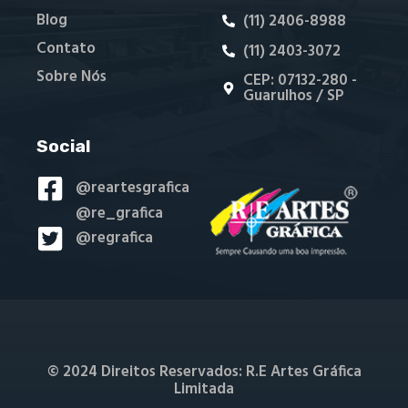
Blog
(11) 2406-8988
Contato
(11) 2403-3072
Sobre Nós
CEP: 07132-280 -
Guarulhos / SP
Social
@reartesgrafica
@re_grafica
@regrafica
© 2024 Direitos Reservados: R.E Artes Gráfica
Limitada