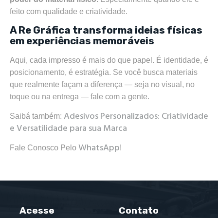
feito com qualidade e criatividade.
A Re Gráfica transforma ideias físicas
em experiências memoráveis
Aqui, cada impresso é mais do que papel. É identidade, é
posicionamento, é estratégia. Se você busca materiais
que realmente façam a diferença — seja no visual, no
toque ou na entrega — fale com a gente.
Adesivos Personalizados: Criatividade
Saibá também:
e Versatilidade para sua Marca
WhatsApp
Fale Conosco Pelo
!
Acesse
Contato