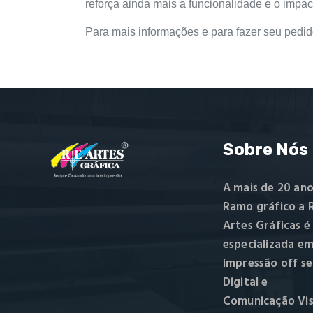
reforça ainda mais a funcionalidade e o impa
Para mais informações e para fazer seu pedi
Sobre Nós
A mais de 20 ano
Ramo gráfico a R
Artes Gráficas é
especializada e
impressão off se
Digital e
Comunicação Vis