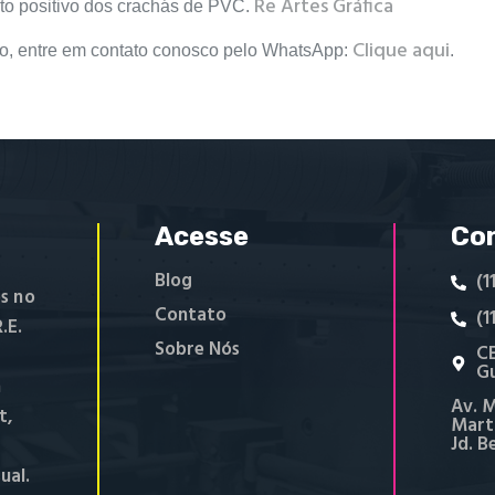
Re Artes Gráfica
cto positivo dos crachás de PVC.
Clique aqui
do, entre em contato conosco pelo WhatsApp:
.
Acesse
Co
Blog
(1
s no
Contato
(1
.E.
Sobre Nós
CE
Gu
m
Av. M
t,
Marti
Jd. B
ual.