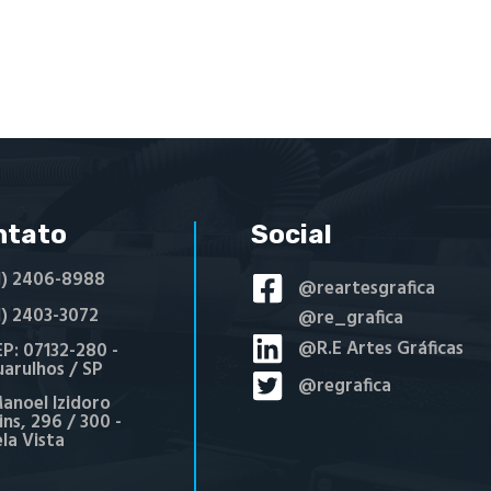
ntato
Social
1) 2406-8988
@reartesgrafica
1) 2403-3072
@re_grafica
@R.E Artes Gráficas
P: 07132-280 -
arulhos / SP
@regrafica
anoel Izidoro
ns, 296 / 300 -
ela Vista