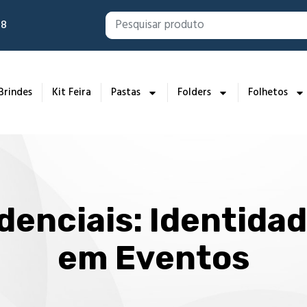
88
Brindes
Kit Feira
Pastas
Folders
Folhetos
denciais: Identida
em Eventos