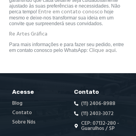
garantindo que cada detalhe seja cuidadosamente
ajustado às suas preferências e necessidades. Não
Entre em contato conosco
perca tempo!
hoje
mesmo e deixe-nos transformar sua ideia em um
convite que surpreenderá seus convidados.
Re Artes Gráfica
Para mais informações e para fazer seu pedido, entre
Clique aqui
em contato conosco pelo WhatsApp:
.
Acesse
Contato
Blog
(11) 2406-8988
Contato
(11) 2403-3072
Sobre Nós
CEP: 07132-280 -
Guarulhos / SP