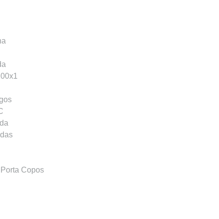
na
da
100x1
gos
C
ada
adas
 Porta Copos